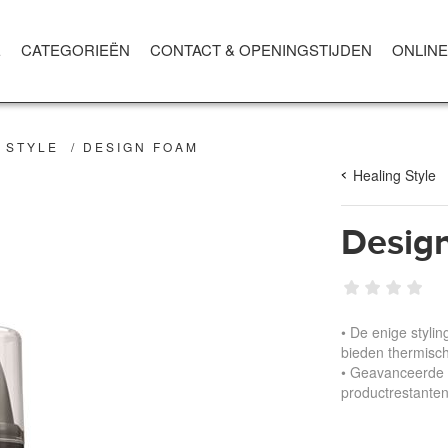
E
CATEGORIEËN
CONTACT & OPENINGSTIJDEN
ONLINE
 STYLE
/
DESIGN FOAM
Healing Style
Desig
• De enige stylin
bieden thermisc
• Geavanceerde t
productrestanten,